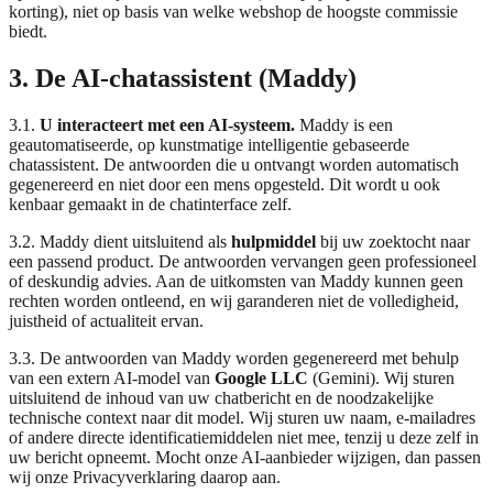
korting), niet op basis van welke webshop de hoogste commissie
biedt.
3. De AI-chatassistent (Maddy)
3.1.
U interacteert met een AI-systeem.
Maddy is een
geautomatiseerde, op kunstmatige intelligentie gebaseerde
chatassistent. De antwoorden die u ontvangt worden automatisch
gegenereerd en niet door een mens opgesteld. Dit wordt u ook
kenbaar gemaakt in de chatinterface zelf.
3.2. Maddy dient uitsluitend als
hulpmiddel
bij uw zoektocht naar
een passend product. De antwoorden vervangen geen professioneel
of deskundig advies. Aan de uitkomsten van Maddy kunnen geen
rechten worden ontleend, en wij garanderen niet de volledigheid,
juistheid of actualiteit ervan.
3.3. De antwoorden van Maddy worden gegenereerd met behulp
van een extern AI-model van
Google LLC
(Gemini). Wij sturen
uitsluitend de inhoud van uw chatbericht en de noodzakelijke
technische context naar dit model. Wij sturen uw naam, e-mailadres
of andere directe identificatiemiddelen niet mee, tenzij u deze zelf in
uw bericht opneemt. Mocht onze AI-aanbieder wijzigen, dan passen
wij onze Privacyverklaring daarop aan.