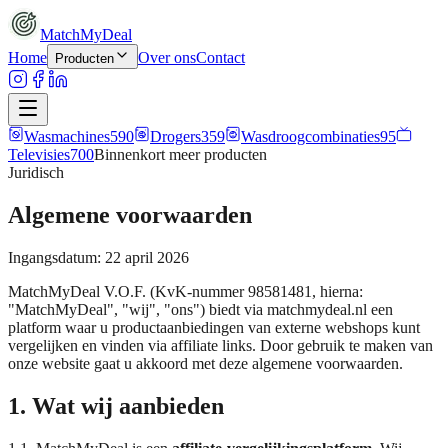
MatchMyDeal
Home
Over ons
Contact
Producten
Wasmachines
590
Drogers
359
Wasdroogcombinaties
95
Televisies
700
Binnenkort meer
producten
Juridisch
Algemene voorwaarden
Ingangsdatum: 22 april 2026
MatchMyDeal V.O.F. (KvK-nummer 98581481, hierna:
"MatchMyDeal", "wij", "ons") biedt via matchmydeal.nl een
platform waar u productaanbiedingen van externe webshops kunt
vergelijken en vinden via affiliate links. Door gebruik te maken van
onze website gaat u akkoord met deze algemene voorwaarden.
1. Wat wij aanbieden