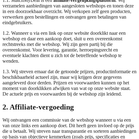
1.1. MatchMyDeal is een
affiliate-vergelijkingsplatform
. Wij
verzamelen aanbiedingen van aangesloten webshops en tonen deze
in een doorzoekbaar overzicht. Wij verkopen zelf geen producten,
verwerken geen bestellingen en ontvangen geen betalingen van
eindgebruikers.
1.2. Wanneer u via een link op onze website doorklikt naar een
webshop en daar een aankoop doet, sluit u een overeenkomst
rechtstreeks met die webshop. Wij zijn geen partij bij die
overeenkomst. Voor levering, garantie, herroepingsrecht en
eventuele klachten dient u zich tot de betreffende webshop te
wenden.
1.3. Wij streven ernaar dat de getoonde prijzen, productinformatie en
beschikbaarheid actueel zijn, maar wij krijgen deze gegevens
aangeleverd door derden. Prijzen en voorwaarden kunnen op het
moment van doorklikken afwijken van wat op onze website staat.
De actuele prijs en voorwaarden bij de webshop zijn leidend.
2. Affiliate-vergoeding
Wij ontvangen een commissie van de webshop wanneer u via een
van onze links een aankoop doet. Dit heeft geen invloed op de prijs
die u betaalt. Wij streven naar transparantie en sorteren aanbiedingen
op basis van objectieve kenmerken (zoals prijs, specificaties en