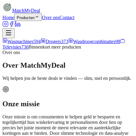
MatchMyDeal
Home
Over ons
Contact
Producten
Wasmachines
594
Drogers
373
Wasdroogcombinaties
98
Televisies
736
Binnenkort meer
producten
Over ons
Over MatchMyDeal
Wij helpen jou de beste deals te vinden — slim, snel en persoonlijk.
Onze missie
Onze missie is om consumenten te helpen geld te besparen en
tegelijkertijd hun winkelervaring te personaliseren door hen op
precies het juiste moment de meest relevante en aantrekkelijke
kortingen aan te bieden. Door slimme technologie en data-analyse